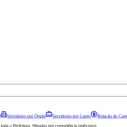
o
Servidores por Órgão
Servidores por Cargo
Relação de Carg
toda a Prefeitura, filtrados por competência (mês/ano).