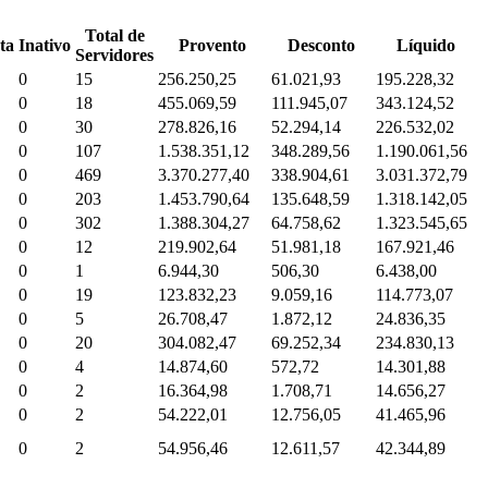
Total de
ta
Inativo
Provento
Desconto
Líquido
Servidores
0
15
256.250,25
61.021,93
195.228,32
0
18
455.069,59
111.945,07
343.124,52
0
30
278.826,16
52.294,14
226.532,02
0
107
1.538.351,12
348.289,56
1.190.061,56
0
469
3.370.277,40
338.904,61
3.031.372,79
0
203
1.453.790,64
135.648,59
1.318.142,05
0
302
1.388.304,27
64.758,62
1.323.545,65
0
12
219.902,64
51.981,18
167.921,46
0
1
6.944,30
506,30
6.438,00
0
19
123.832,23
9.059,16
114.773,07
0
5
26.708,47
1.872,12
24.836,35
0
20
304.082,47
69.252,34
234.830,13
0
4
14.874,60
572,72
14.301,88
0
2
16.364,98
1.708,71
14.656,27
0
2
54.222,01
12.756,05
41.465,96
0
2
54.956,46
12.611,57
42.344,89