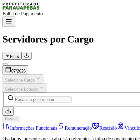
Folha de Pagamento
Servidores por Cargo
Filtro
07/2026
Selecione Cargo
Selecione Lotação
Buscar
Informações Funcionais
Remuneração
Rescisão
Víncul
Os dados, presentes nesta aba, são referentes à folha de pagamento de 