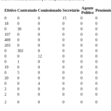
Agente
Efetivo
Contratado
Comissionado
Secretário
Pensionis
Político
0
0
0
15
0
0
18
0
0
0
0
0
0
30
0
0
0
0
107
0
0
0
0
0
469
0
0
0
0
0
203
0
0
0
0
0
0
302
0
0
0
0
0
0
12
0
0
0
0
1
0
0
0
0
19
0
0
0
0
0
0
5
0
0
0
0
20
0
0
0
0
0
0
0
4
0
0
0
2
0
0
0
0
0
2
0
0
0
0
0
2
0
0
0
0
0