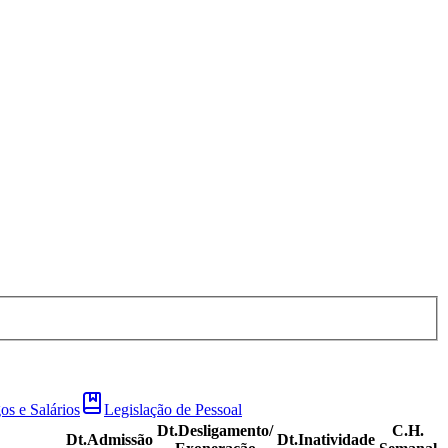
os e Salários
Legislação de Pessoal
Dt.Desligamento/
C.H.
Dt.Admissão
Dt.Inatividade