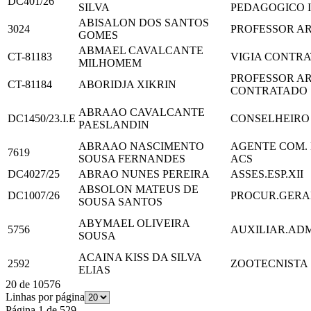
DC401/26
SILVA
PEDAGOGICO I
ABISALON DOS SANTOS
3024
PROFESSOR AR
GOMES
ABMAEL CAVALCANTE
CT-81183
VIGIA CONTR
MILHOMEM
PROFESSOR AR
CT-81184
ABORIDJA XIKRIN
CONTRATADO
ABRAAO CAVALCANTE
DC1450/23.I.E
CONSELHEIRO
PAESLANDIN
ABRAAO NASCIMENTO
AGENTE COM. 
7619
SOUSA FERNANDES
ACS
DC4027/25
ABRAO NUNES PEREIRA
ASSES.ESP.XII
ABSOLON MATEUS DE
DC1007/26
PROCUR.GERA
SOUSA SANTOS
ABYMAEL OLIVEIRA
5756
AUXILIAR.AD
SOUSA
ACAINA KISS DA SILVA
2592
ZOOTECNISTA
ELIAS
20
de
10576
Linhas por página
Página
1
de
529